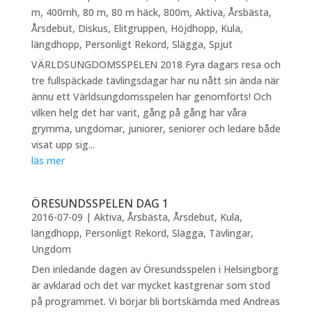
m
,
400mh
,
80 m
,
80 m häck
,
800m
,
Aktiva
,
Årsbästa
,
Årsdebut
,
Diskus
,
Elitgruppen
,
Höjdhopp
,
Kula
,
längdhopp
,
Personligt Rekord
,
Slägga
,
Spjut
VÄRLDSUNGDOMSSPELEN 2018 Fyra dagars resa och
tre fullspäckade tävlingsdagar har nu nått sin ända när
ännu ett Världsungdomsspelen har genomförts! Och
vilken helg det har varit, gång på gång har våra
grymma, ungdomar, juniorer, seniorer och ledare både
visat upp sig...
läs mer
ÖRESUNDSSPELEN DAG 1
2016-07-09
|
Aktiva
,
Årsbästa
,
Årsdebut
,
Kula
,
längdhopp
,
Personligt Rekord
,
Slägga
,
Tävlingar
,
Ungdom
Den inledande dagen av Öresundsspelen i Helsingborg
är avklarad och det var mycket kastgrenar som stod
på programmet. Vi börjar bli bortskämda med Andreas