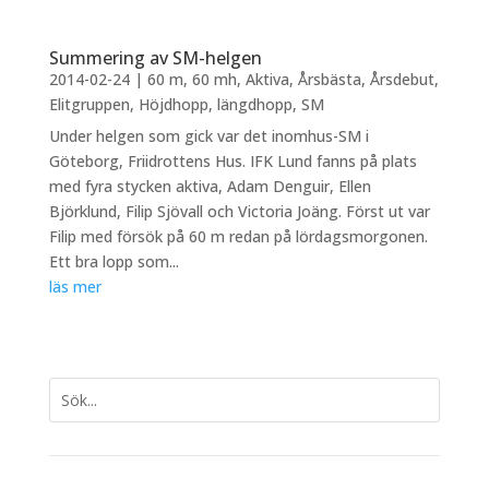
Summering av SM-helgen
2014-02-24
|
60 m
,
60 mh
,
Aktiva
,
Årsbästa
,
Årsdebut
,
Elitgruppen
,
Höjdhopp
,
längdhopp
,
SM
Under helgen som gick var det inomhus-SM i
Göteborg, Friidrottens Hus. IFK Lund fanns på plats
med fyra stycken aktiva, Adam Denguir, Ellen
Björklund, Filip Sjövall och Victoria Joäng. Först ut var
Filip med försök på 60 m redan på lördagsmorgonen.
Ett bra lopp som...
läs mer