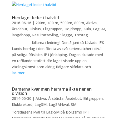
Herrlaget leder i halvtid
2016-06-16
|
200m
,
400 m
,
5000m
,
800m
,
Aktiva
,
Årsdebut
,
Diskus
,
Elitgruppen
,
Höjdhopp
,
Kula
,
LagSM
,
längdhopp
,
Resultattävling
,
Slägga
,
Tresteg
Killarna i ledning! Den 5 juni så tävlade IFK
Lunds herrlag i den första av två seriematcher i div.1
på soliga Råslätts IP i Jönköping. Dagen slutade med
en rafflande stafett där laget visade upp en
växlingskonst som aldrig tidigare skådats och...
läs mer
Damerna kvar men herrarna åkte ner en
division
2014-05-30
|
Aktiva
,
Årsbästa
,
Årsdebut
,
Elitgruppen
,
Klubbrekord
,
LagSM
,
LagSM-kval
,
SM
Torsdagens kval till Lag-SM på Borgsmo IP i