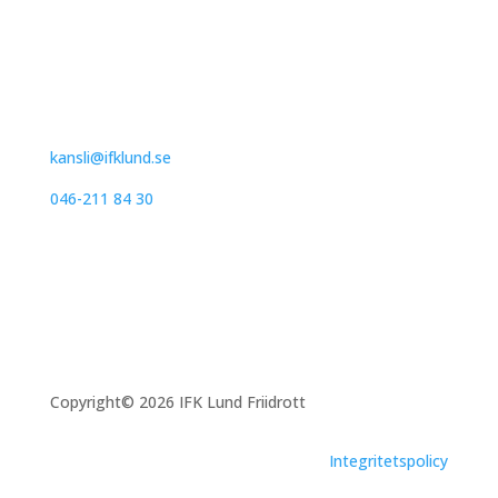
IFK Lund Friidrott
Trollebergsvägen 26
222 29 Lund
kansli@ifklund.se
046-211 84 30
Copyright© 2026 IFK Lund Friidrott
Integritetspolicy