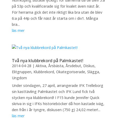
Norrköping slutade lyckligt för damerna då de blev 5:a
på 53p och kvalificerade sig för kvalet även näst år.
För herrarna gick det inte riktigt lika bra utan de blev
6:a på 44p och får näst år starta om i div1. Många
bra...
läs mer
Två nya klubbrekord på Palmkastet!
2014-04-28
|
Aktiva
,
Årsbästa
,
Årsdebut
,
Diskus
,
Elitgruppen
,
Klubbrekord
,
Okategoriserade
,
Slägga
,
Ungdom
Under söndagen, 27 april, arrangerade IFK Trelleborg
sin kasttävling Palmkastet och IFK Lund fick två
stycken nya klubbrekord! I F15 kunde Jennifer Quick
skriva in sig i IFKs historieböcker då hon kastade iväg,
den från i år tyngre, diskusen (750 g) 24,02 meter!...
läs mer