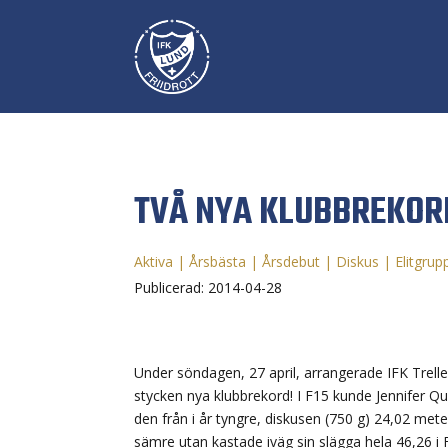
TVÅ NYA KLUBBREKOR
Aktiva
|
Årsbästa
|
Årsdebut
|
Diskus
|
Elitgrup
Publicerad: 2014-04-28
Under söndagen, 27 april, arrangerade IFK Trelle
stycken nya klubbrekord! I F15 kunde Jennifer Qui
den från i år tyngre, diskusen (750 g) 24,02 mete
sämre utan kastade iväg sin slägga hela 46,26 i