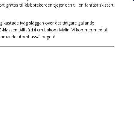
t grattis till klubbrekorden tjejer och till en fantastisk start
ng kastade iväg släggan över det tidigare gällande
KS-klassen. Alltså 14 cm bakom Malin. Vi kommer med all
 kommande utomhussäsongen!