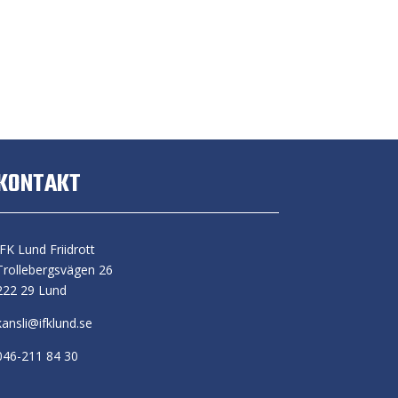
KONTAKT
IFK Lund Friidrott
Trollebergsvägen 26
222 29 Lund
kansli@ifklund.se
046-211 84 30