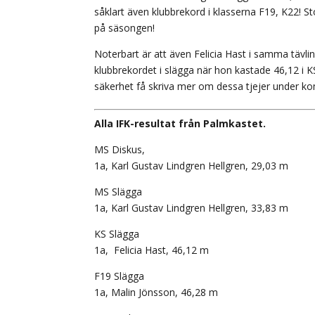
såklart även klubbrekord i klasserna F19, K22! Stor
på säsongen!
Noterbart är att även Felicia Hast i samma tävli
klubbrekordet i slägga när hon kastade 46,12 i 
säkerhet få skriva mer om dessa tjejer under
Alla IFK-resultat från Palmkastet.
MS Diskus,
1a, Karl Gustav Lindgren Hellgren, 29,03 m
MS Slägga
1a, Karl Gustav Lindgren Hellgren, 33,83 m
KS Slägga
1a, Felicia Hast, 46,12 m
F19 Slägga
1a, Malin Jönsson, 46,28 m