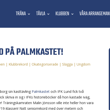
TRÄNA
TÄVLA
KLUBBEN
VÅRA ARRANGEMAN
D PÅ PALMKASTET!
pen
|
Klubbrekord
|
Okategoriserade
|
Slägga
|
Ungdom
borg sin kasttävling
Palmkastet
och IFK Lund fick två
ck skriva in sig i IFKs historieböcker då hon kastade iväg,
r! Träningskamraten Malin Jönsson ville inte heller hon vara
 F19-klassen! Nytt seniorrekord med över metern och