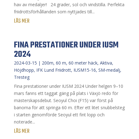
hav av medaljer! 24 grader, sol och vindstilla. Perfekta
friidrottsförhållanden som nyttjades till...
LÄS MER
FINA PRESTATIONER UNDER IUSM
2024
2024-03-15
|
200m
,
60 m
,
60 meter häck
,
Aktiva
,
Höjdhopp
,
IFK Lund Friidrott
,
IUSM15-16
,
SM-medalj
,
Tresteg
Fina prestationer under IUSM 2024 Under helgen 9–10
mars fanns ett taggat gäng på plats i Växjö redo för
mästerskapsdebut. Seoyul Choi (F15) var först på
banorna för att springa 60 m. Efter ett litet snubbelsteg
i starten genomförde Seoyul ett fint lopp och
noterade...
LÄS MER