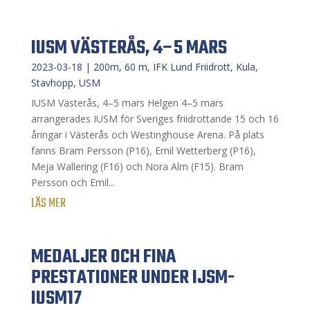
IUSM VÄSTERÅS, 4–5 MARS
2023-03-18
|
200m
,
60 m
,
IFK Lund Friidrott
,
Kula
,
Stavhopp
,
USM
IUSM Västerås, 4–5 mars Helgen 4–5 mars
arrangerades IUSM för Sveriges friidrottande 15 och 16
åringar i Västerås och Westinghouse Arena. På plats
fanns Bram Persson (P16), Emil Wetterberg (P16),
Meja Wallering (F16) och Nora Alm (F15). Bram
Persson och Emil...
LÄS MER
MEDALJER OCH FINA
PRESTATIONER UNDER IJSM-
IUSM17