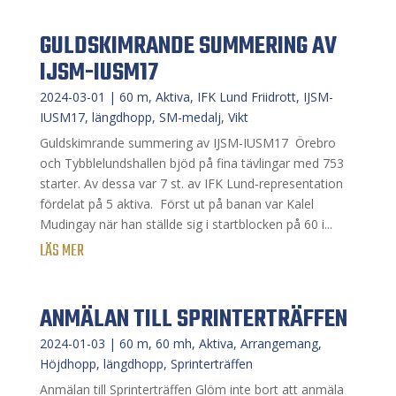
GULDSKIMRANDE SUMMERING AV
IJSM-IUSM17⁣ ⁣
2024-03-01
|
60 m
,
Aktiva
,
IFK Lund Friidrott
,
IJSM-
IUSM17
,
längdhopp
,
SM-medalj
,
Vikt
Guldskimrande summering av IJSM-IUSM17⁣ ⁣ Örebro
och Tybblelundshallen bjöd på fina tävlingar med 753
starter. Av dessa var 7 st. av IFK Lund-representation
fördelat på 5 aktiva. ⁣ Först ut på banan var Kalel
Mudingay när han ställde sig i startblocken på 60 i...
LÄS MER
ANMÄLAN TILL SPRINTERTRÄFFEN
2024-01-03
|
60 m
,
60 mh
,
Aktiva
,
Arrangemang
,
Höjdhopp
,
längdhopp
,
Sprinterträffen
Anmälan till Sprinterträffen Glöm inte bort att anmäla