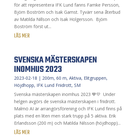
för att representera IFK Lund fanns Famke Persson,
Björn Boström och Isak Gamst. Tyvärr sena återbud
av Matilda Nillson och Isak Holgersson.⁣ ⁣ Björn
Boström först ut...
LÄS MER
SVENSKA MÄSTERSKAPEN
INOMHUS 2023
2023-02-18
|
200m
,
60 m
,
Aktiva
,
Elitgruppen
,
Höjdhopp
,
IFK Lund Friidrott
,
SM
Svenska mästerskapen inomhus 2023 💙💛⁣ ⁣ Under
helgen avgörs de svenska mästerskapen i friidrott.
Malmö AI är arrangörsförening och IFK Lund finns på
plats med en liten men stark trupp på 5 aktiva. Erik
Erlandsson (200 m) och Matilda Nilsson (höjdhopp)...
LÄS MER