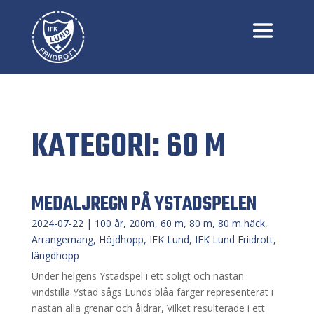
KATEGORI: 60 M
MEDALJREGN PÅ YSTADSPELEN
2024-07-22
|
100 år
,
200m
,
60 m
,
80 m
,
80 m häck
,
Arrangemang
,
Höjdhopp
,
IFK Lund
,
IFK Lund Friidrott
,
längdhopp
Under helgens Ystadspel i ett soligt och nästan
vindstilla Ystad sågs Lunds blåa färger representerat i
nästan alla grenar och åldrar, Vilket resulterade i ett