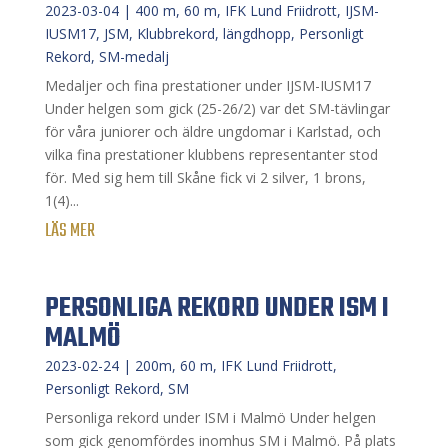
2023-03-04
|
400 m
,
60 m
,
IFK Lund Friidrott
,
IJSM-
IUSM17
,
JSM
,
Klubbrekord
,
längdhopp
,
Personligt
Rekord
,
SM-medalj
Medaljer och fina prestationer under IJSM-IUSM17
Under helgen som gick (25-26/2) var det SM-tävlingar
för våra juniorer och äldre ungdomar i Karlstad, och
vilka fina prestationer klubbens representanter stod
för. Med sig hem till Skåne fick vi 2 silver, 1 brons,
1(4)...
LÄS MER
PERSONLIGA REKORD UNDER ISM I
MALMÖ⁣
2023-02-24
|
200m
,
60 m
,
IFK Lund Friidrott
,
Personligt Rekord
,
SM
Personliga rekord under ISM i Malmö⁣ Under helgen
som gick genomfördes inomhus SM i Malmö. På plats