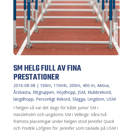
SM HELG FULL AV FINA
PRESTATIONER
2016-08-08
|
100m
,
110mh
,
200m
,
400 m
,
Aktiva
,
Årsbästa
,
Elitgruppen
,
Höjdhopp
,
JSM
,
Klubbrekord
,
längdhopp
,
Personligt Rekord
,
Slägga
,
Ungdom
,
USM
I helgen så var det dags för både junior SM i
Hässleholm och ungdoms SM i Vellinge. Våra två
främsta placeringar under helgen stod Jennifer Quick
och Fredrik Löfgren för. Jennifer som tävlade på USM i