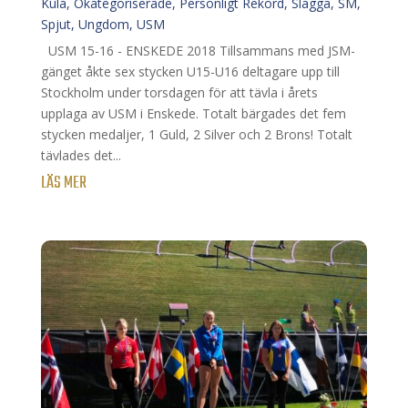
Kula
,
Okategoriserade
,
Personligt Rekord
,
Slägga
,
SM
,
Spjut
,
Ungdom
,
USM
USM 15-16 - ENSKEDE 2018 Tillsammans med JSM-
gänget åkte sex stycken U15-U16 deltagare upp till
Stockholm under torsdagen för att tävla i årets
upplaga av USM i Enskede. Totalt bärgades det fem
stycken medaljer, 1 Guld, 2 Silver och 2 Brons! Totalt
tävlades det...
LÄS MER