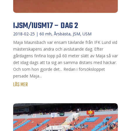
IJSM/IUSM17 – DAG 2
2018-02-25
|
60 mh
,
Årsbästa
,
JSM
,
USM
Maja Maunsbach var ensam tävlande från IFK Lund vid
mästerskapens andra och avslutande dag. Efter
gårdagens finfina lopp på 60 meter slätt av Maja så var
det idag dags att ta sig an samma distans med häckar.
Och som hon gjorde det... Redan i försöksloppet
persade Maja...
LÄS MER