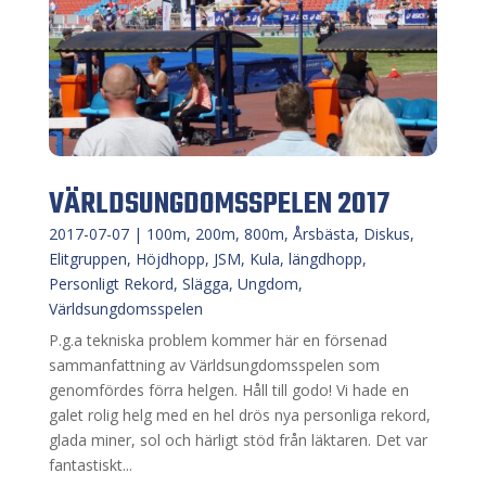
VÄRLDSUNGDOMSSPELEN 2017
2017-07-07
|
100m
,
200m
,
800m
,
Årsbästa
,
Diskus
,
Elitgruppen
,
Höjdhopp
,
JSM
,
Kula
,
längdhopp
,
Personligt Rekord
,
Slägga
,
Ungdom
,
Världsungdomsspelen
P.g.a tekniska problem kommer här en försenad
sammanfattning av Världsungdomsspelen som
genomfördes förra helgen. Håll till godo! Vi hade en
galet rolig helg med en hel drös nya personliga rekord,
glada miner, sol och härligt stöd från läktaren. Det var
fantastiskt...