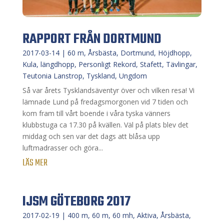
RAPPORT FRÅN DORTMUND
2017-03-14
|
60 m
,
Årsbästa
,
Dortmund
,
Höjdhopp
,
Kula
,
längdhopp
,
Personligt Rekord
,
Stafett
,
Tävlingar
,
Teutonia Lanstrop
,
Tyskland
,
Ungdom
Så var årets Tysklandsäventyr över och vilken resa! Vi
lämnade Lund på fredagsmorgonen vid 7 tiden och
kom fram till vårt boende i våra tyska vänners
klubbstuga ca 17.30 på kvällen. Väl på plats blev det
middag och sen var det dags att blåsa upp
luftmadrasser och göra...
LÄS MER
IJSM GÖTEBORG 2017
2017-02-19
|
400 m
,
60 m
,
60 mh
,
Aktiva
,
Årsbästa
,