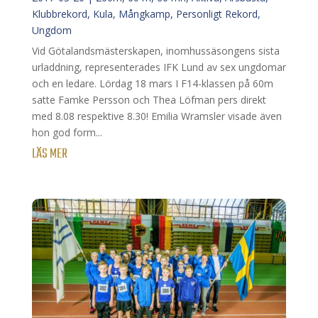
Klubbrekord
,
Kula
,
Mångkamp
,
Personligt Rekord
,
Ungdom
Vid Götalandsmästerskapen, inomhussäsongens sista
urladdning, representerades IFK Lund av sex ungdomar
och en ledare. Lördag 18 mars I F14-klassen på 60m
satte Famke Persson och Thea Löfman pers direkt
med 8.08 respektive 8.30! Emilia Wramsler visade även
hon god form...
LÄS MER