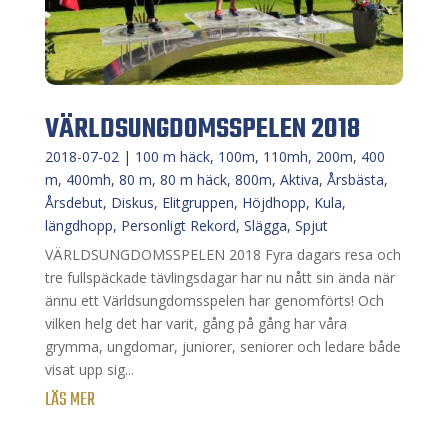
VÄRLDSUNGDOMSSPELEN 2018
2018-07-02
|
100 m häck
,
100m
,
110mh
,
200m
,
400
m
,
400mh
,
80 m
,
80 m häck
,
800m
,
Aktiva
,
Årsbästa
,
Årsdebut
,
Diskus
,
Elitgruppen
,
Höjdhopp
,
Kula
,
längdhopp
,
Personligt Rekord
,
Slägga
,
Spjut
VÄRLDSUNGDOMSSPELEN 2018 Fyra dagars resa och
tre fullspäckade tävlingsdagar har nu nått sin ända när
ännu ett Världsungdomsspelen har genomförts! Och
vilken helg det har varit, gång på gång har våra
grymma, ungdomar, juniorer, seniorer och ledare både
visat upp sig...
LÄS MER