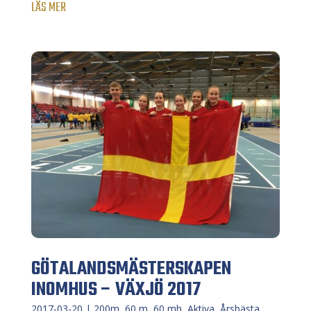
LÄS MER
GÖTALANDSMÄSTERSKAPEN
INOMHUS – VÄXJÖ 2017
2017-03-20
|
200m
,
60 m
,
60 mh
,
Aktiva
,
Årsbästa
,