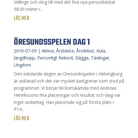
Vellinge och slog till med det fina nya personbästat
58.00 meter i...
LÄS MER
ÖRESUNDSSPELEN DAG 1
2016-07-09
|
Aktiva
,
Årsbästa
,
Årsdebut
,
Kula
,
längdhopp
,
Personligt Rekord
,
Slägga
,
Tävlingar
,
Ungdom
Den inledande dagen av Öresundsspelen i Helsingborg
är avklarad och det var mycket kastgrenar som stod på
programmet. Vi börjar bli bortskämda med Andreas
Henrikssons fina placeringar och resultat och idag var
inget undantag. Han placerade sig på första plats i
P14...
LÄS MER