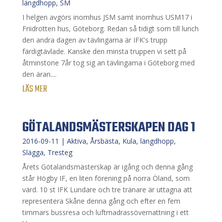
längdhopp
,
SM
I helgen avgörs inomhus JSM samt inomhus USM17 i
Friidrotten hus, Göteborg. Redan så tidigt som till lunch
den andra dagen av tävlingarna är IFK's trupp
färdigtävlade. Kanske den minsta truppen vi sett på
åtminstone 7år tog sig an tävlingarna i Göteborg med
den äran....
LÄS MER
GÖTALANDSMÄSTERSKAPEN DAG 1
2016-09-11
|
Aktiva
,
Årsbästa
,
Kula
,
längdhopp
,
Slägga
,
Tresteg
Årets Götalandsmästerskap är igång och denna gång
står Högby IF, en liten förening på norra Öland, som
värd. 10 st IFK Lundare och tre tränare är uttagna att
representera Skåne denna gång och efter en fem
timmars bussresa och luftmadrassövernattning i ett