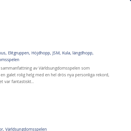
7
kus
,
Elitgruppen
,
Höjdhopp
,
JSM
,
Kula
,
längdhopp
,
omsspelen
ad sammanfattning av Världsungdomsspelen som
 en galet rolig helg med en hel drös nya personliga rekord,
t var fantastiskt...
7
or
,
Världsungdomsspelen