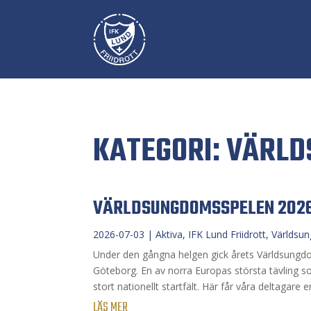
KATEGORI: VÄRL
VÄRLDSUNGDOMSSPELEN 202
2026-07-03
|
Aktiva
,
IFK Lund Friidrott
,
Världsu
Under den gångna helgen gick årets Världsungdom
Göteborg. En av norra Europas största tävling so
stort nationellt startfält. Här får våra deltagare e
LÄS MER