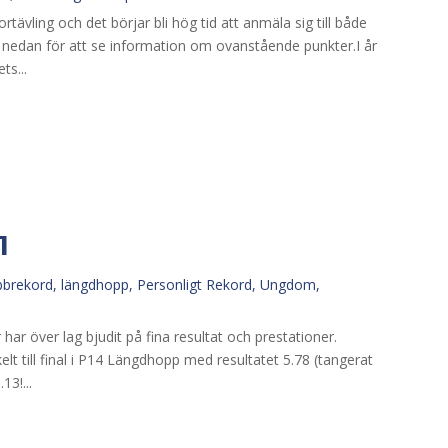
ävling och det börjar bli hög tid att anmäla sig till både
en nedan för att se information om ovanstående punkter.I år
ts...
1
bbrekord
,
längdhopp
,
Personligt Rekord
,
Ungdom
,
 har över lag bjudit på fina resultat och prestationer.
t till final i P14 Längdhopp med resultatet 5.78 (tangerat
13!...