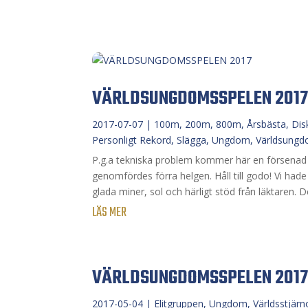
VÄRLDSUNGDOMSSPELEN 201
2017-07-07
|
100m
,
200m
,
800m
,
Årsbästa
,
Dis
Personligt Rekord
,
Slägga
,
Ungdom
,
Världsungd
P.g.a tekniska problem kommer här en försen
genomfördes förra helgen. Håll till godo! Vi hade
glada miner, sol och härligt stöd från läktaren. De
LÄS MER
VÄRLDSUNGDOMSSPELEN 201
2017-05-04
|
Elitgruppen
,
Ungdom
,
Världsstjärn