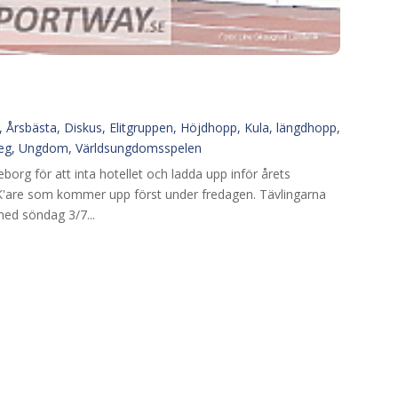
6
,
Årsbästa
,
Diskus
,
Elitgruppen
,
Höjdhopp
,
Kula
,
längdhopp
,
eg
,
Ungdom
,
Världsungdomsspelen
eborg för att inta hotellet och ladda upp inför årets
K'are som kommer upp först under fredagen. Tävlingarna
med söndag 3/7...