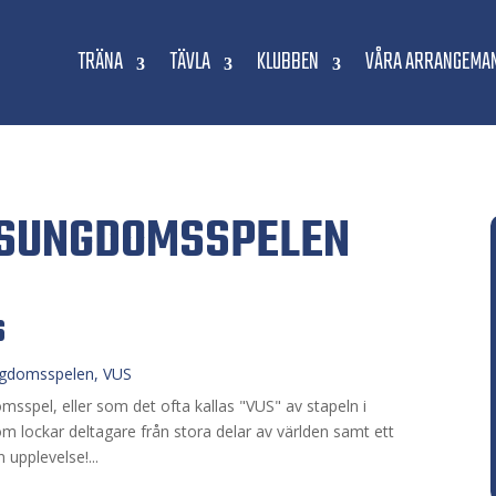
TRÄNA
TÄVLA
KLUBBEN
VÅRA ARRANGEMA
DSUNGDOMSSPELEN
6
ngdomsspelen
,
VUS
sspel, eller som det ofta kallas "VUS" av stapeln i
m lockar deltagare från stora delar av världen samt ett
n upplevelse!...