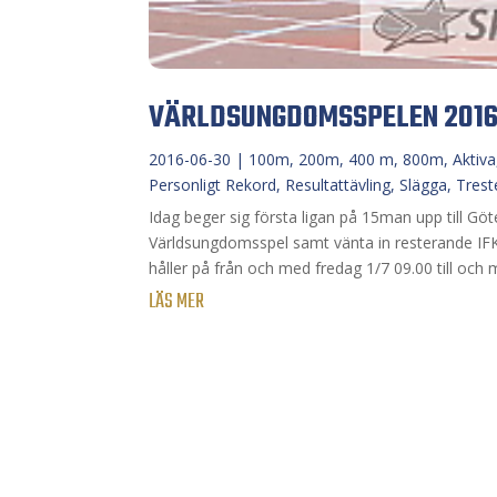
VÄRLDSUNGDOMSSPELEN 201
2016-06-30
|
100m
,
200m
,
400 m
,
800m
,
Aktiva
Personligt Rekord
,
Resultattävling
,
Slägga
,
Trest
Idag beger sig första ligan på 15man upp till Göt
Världsungdomsspel samt vänta in resterande IF
håller på från och med fredag 1/7 09.00 till och 
LÄS MER