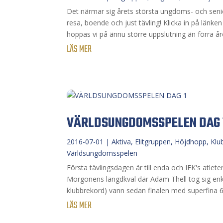
Det närmar sig årets största ungdoms- och seniort
resa, boende och just tävling! Klicka in på länk
hoppas vi på ännu större uppslutning än förra åre
LÄS MER
VÄRLDSUNGDOMSSPELEN DAG 
2016-07-01
|
Aktiva
,
Elitgruppen
,
Höjdhopp
,
Klu
Världsungdomsspelen
Första tävlingsdagen är till enda och IFK's atleter
Morgonens längdkval där Adam Thell tog sig enkel
klubbrekord) vann sedan finalen med superfina 6.
LÄS MER