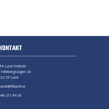
KONTAKT
IFK Lund Friidrott
Trollebergsvägen 26
222 29 Lund
kansli@ifklund.se
046-211 84 30