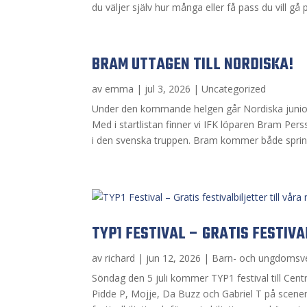
du väljer själv hur många eller få pass du vill gå 
BRAM UTTAGEN TILL NORDISKA!
av
emma
|
jul 3, 2026
|
Uncategorized
Under den kommande helgen går Nordiska juniorl
Med i startlistan finner vi IFK löparen Bram Per
i den svenska truppen. Bram kommer både sprin
TYP1 FESTIVAL – GRATIS FESTIV
av
richard
|
jun 12, 2026
|
Barn- och ungdomsv
Söndag den 5 juli kommer TYP1 festival till Centr
Pidde P, Mojje, Da Buzz och Gabriel T på scenen