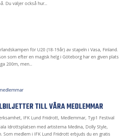
på. Du väljer också hur...
andskampen för U20 (18-19år) av stapeln i Vasa, Finland.
sson som efter en magisk helg i Göteborg har en given plats
ga 200m, men...
ALBILJETTER TILL VÅRA MEDLEMMAR
erksamhet
,
IFK Lund Friidrott
,
Medlemmar
,
Typ1 Festival
ala Idrottsplatsen med artisterna Medina, Dolly Style,
. Som medlem i IFK Lund Friidrott erbjuds du en gratis