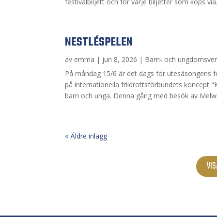
festivalbiljett och för varje biljetter som köps via.
NESTLÉSPELEN
av
emma
|
jun 8, 2026
|
Barn- och ungdomsve
På måndag 15/6 är det dags för utesäsongens fö
på internationella friidrottsförbundets koncept "Ki
barn och unga. Denna gång med besök av Melwin
« Äldre inlägg
VIS