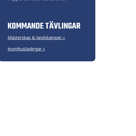
KOMMANDE TÄVLINGAR
Mästerskap & landskamper »
Inomhustävlingar »