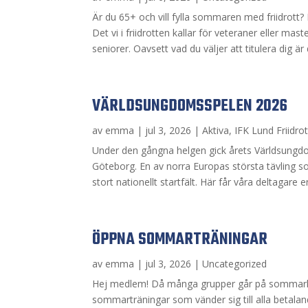
Är du 65+ och vill fylla sommaren med friidrott
Det vi i friidrotten kallar för veteraner eller m
seniorer. Oavsett vad du väljer att titulera dig är d
VÄRLDSUNGDOMSSPELEN 2026
av
emma
|
jul 3, 2026
|
Aktiva
,
IFK Lund Friidrot
Under den gångna helgen gick årets Världsungdom
Göteborg. En av norra Europas största tävling so
stort nationellt startfält. Här får våra deltagare e
ÖPPNA SOMMARTRÄNINGAR
av
emma
|
jul 3, 2026
|
Uncategorized
Hej medlem! Då många grupper går på sommarlo
sommarträningar som vänder sig till alla betal