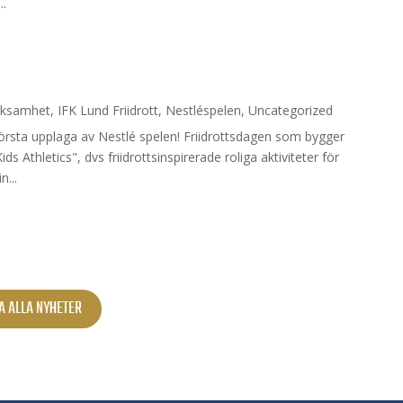
..
rksamhet
,
IFK Lund Friidrott
,
Nestléspelen
,
Uncategorized
rsta upplaga av Nestlé spelen! Friidrottsdagen som bygger
ds Athletics", dvs friidrottsinspirerade roliga aktiviteter för
...
A ALLA NYHETER