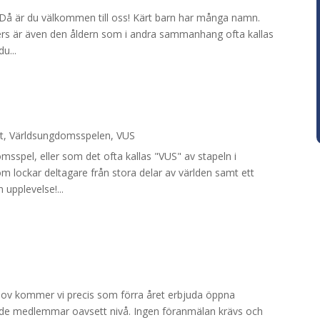
? Då är du välkommen till oss! Kärt barn har många namn.
asters är även den åldern som i andra sammanhang ofta kallas
u...
t
,
Världsungdomsspelen
,
VUS
sspel, eller som det ofta kallas "VUS" av stapeln i
m lockar deltagare från stora delar av världen samt ett
n upplevelse!...
v kommer vi precis som förra året erbjuda öppna
ande medlemmar oavsett nivå. Ingen föranmälan krävs och