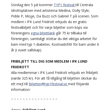
Söndag den 5 juli kommer
TYP1 festival
till Centrala
Idrottsplatsen med artisterna Medina, Dolly Style,
Pidde P, Mojje, Da Buzz och Gabriel T på scenen. Som
medlem i IFK Lund Friidrott erbjuds du en gratis
festivalbiljett och för varje biljetter som köps via
föreningens
egna biljettlänk
går 75 kr tillbaka till
föreningen, samtidigt stöttar du det viktiga arbetet för
barn med typ 1‑diabetes. Kostnadsfritt för barn under 6
år (i vuxet sällskap).
FRIBILJETT TILL DIG SOM MEDLEM I IFK LUND
FRIIDROTT
Alla medlemmar i IFK Lund Friidrott erbjuds en fribiljett
(värde 325 kr). För att få tillgång till biljetten skickar du
ett mejl till
Biljetter@typ1festival.se
med följande
information:
– – – – – – – – – – – – – – – –
Ämne:
Fribiljett Lund