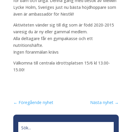
för barn och unga. Denna gång med besök av Melwin
Lycke Holm, Sveriges just nu bästa höjdhoppare som
även är ambassadör för Nestlé!
Aktiviteten vänder sig till dig som är född 2020-2015
varesig du är ny eller gammal medlem.
Alla deltagare får en gympakasse och ett
nutritionshäfte.
Ingen föranmälan krävs
Välkomna till centrala idrottsplatsen 15/6 kl 13.00-
15.00!
←
Föregående nyhet
Nästa nyhet
→