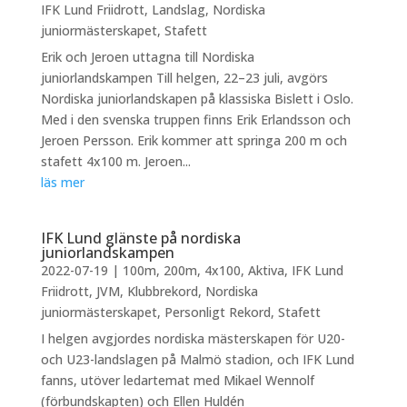
IFK Lund Friidrott
,
Landslag
,
Nordiska
juniormästerskapet
,
Stafett
Erik och Jeroen uttagna till Nordiska
juniorlandskampen Till helgen, 22–23 juli, avgörs
Nordiska juniorlandskapen på klassiska Bislett i Oslo.
Med i den svenska truppen finns Erik Erlandsson och
Jeroen Persson. Erik kommer att springa 200 m och
stafett 4x100 m. Jeroen...
läs mer
IFK Lund glänste på nordiska
juniorlandskampen
2022-07-19
|
100m
,
200m
,
4x100
,
Aktiva
,
IFK Lund
Friidrott
,
JVM
,
Klubbrekord
,
Nordiska
juniormästerskapet
,
Personligt Rekord
,
Stafett
I helgen avgjordes nordiska mästerskapen för U20-
och U23-landslagen på Malmö stadion, och IFK Lund
fanns, utöver ledartemat med Mikael Wennolf
(förbundskapten) och Ellen Huldén