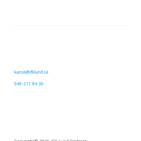
Kontakt
IFK Lund Friidrott
Trollebergsvägen 26
222 29 Lund
kansli@ifklund.se
046-211 84 30