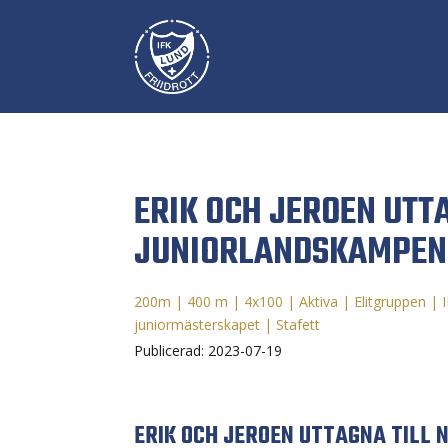
ERIK OCH JEROEN UTT
JUNIORLANDSKAMPEN
200m
|
400 m
|
4x100
|
Aktiva
|
Elitgruppen
|
juniormästerskapet
|
Stafett
Publicerad: 2023-07-19
ERIK OCH JEROEN UTTAGNA TILL