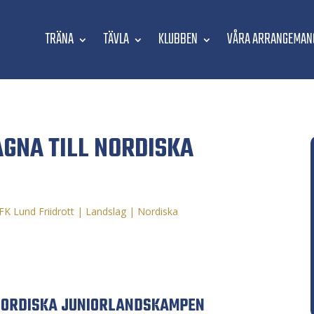
TRÄNA
TÄVLA
KLUBBEN
VÅRA ARRANGEMAN
AGNA TILL NORDISKA
IFK Lund Friidrott
|
Landslag
|
Nordiska
 NORDISKA JUNIORLANDSKAMPEN