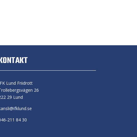
KONTAKT
IFK Lund Friidrott
Trollebergsvägen 26
222 29 Lund
kansli@ifklund.se
046-211 84 30