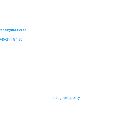
IFK Lund Friidrott
Trollebergsvägen 26
222 29 Lund
kansli@ifklund.se
046-211 84 30
Integritetspolicy