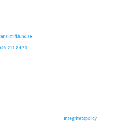
IFK Lund Friidrott
Trollebergsvägen 26
222 29 Lund
kansli@ifklund.se
046-211 84 30
Integritetspolicy