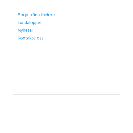
Börja träna friidrott
Lundaloppet
Nyheter
Kontakta oss
Kontakt
IFK Lund Friidrott
Trollebergsvägen 26
222 29 Lund