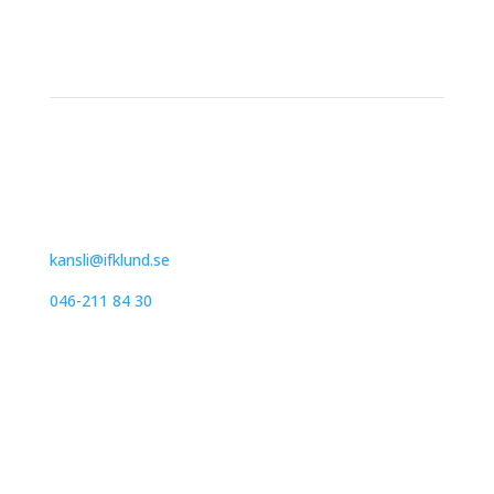
Kontakt
IFK Lund Friidrott
Trollebergsvägen 26
222 29 Lund
kansli@ifklund.se
046-211 84 30