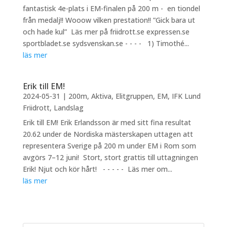
fantastisk 4e-plats i EM-finalen på 200 m - en tiondel
från medalj!! Wooow vilken prestation!! ”Gick bara ut
och hade kul” ⁣ Läs mer på friidrott.se expressen.se
sportbladet.se sydsvenskan.se - - - - ⁣ ⁣ 1) Timothé...
läs mer
Erik till EM!
2024-05-31
|
200m
,
Aktiva
,
Elitgruppen
,
EM
,
IFK Lund
Friidrott
,
Landslag
Erik till EM! Erik Erlandsson är med sitt fina resultat
20.62 under de Nordiska mästerskapen uttagen att
representera Sverige på 200 m under EM i Rom som
avgörs 7–12 juni! ⁣ Stort, stort grattis till uttagningen
Erik! Njut och kör hårt! ⁣ ⁣ - - - - -⁣ ⁣ Läs mer om...
läs mer