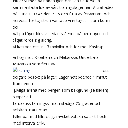
Nu är vi med på banan igen och tänkte försöka
sammanfatta lite av vårt träningsläger här. Vi träffades
på Lund C 03.45 den 21/5 och fulla av förväntan (och
nervösa för tågstrul) väntade vi in tåget – som kom i
tid!
Väl på tåget blev vi sedan stående på perrongen och
tåget rörde sig aldrig.
Vi kastade oss in i 3 taxibilar och for mot Kastrup.
Vi flög mot Kroatien och Makarska. Underbara
Makarska som flera av
oss
tidigare besökt på läger. Lägenhetsboende 1 minut
från denna
ljuvliga arena med bergen som bakgrund (se bilden)
skapar ett
fantastisk tärningsklimat i stadiga 25 grader och
solsken. Bara man
fyller på med tillräckligt mycket vätska så är till och
med intervaller kul…