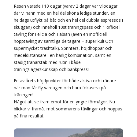
Resan varade i 10 dagar (varav 2 dagar var vilodagar
där vi hann med en hel del sköna lediga stunder, en
heldags utflykt på båt och en hel del dubbla espressos i
skuggan) och innehöll 10st träningspass och 1 officiell
tävling för Felicia och Fabian (även en inofficiell
hopptävling av samtliga deltagare – super kul! Och
supermycket trashtalk). Sprinters, höjdhoppar och
medeldistansare i en härlig kombination, samt en
stadig tränarstab med rutin i både
träningslägerskunskap och bänkpress!
En av årets höjdpunkter för både aktiva och tränare
när man får fly vardagen och bara fokusera på
träningen!
Något att se fram emot för en yngre förmågor. Nu
blickar vi framåt mot sommarens tävlingar och hoppas
på fina resultat.