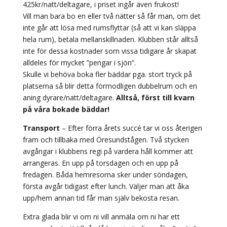
425kr/natt/deltagare, i priset ingår även frukost!
Vill man bara bo en eller två nätter så får man, om det
inte går att lösa med rumsflyttar (så att vi kan släppa
hela rum), betala mellanskillnaden. Klubben står alltså
inte för dessa kostnader som vissa tidigare år skapat
alldeles för mycket ”pengar i sjön”.
Skulle vi behöva boka fler bäddar pga. stort tryck på
platserna så blir detta förmodligen dubbelrum och en
aning dyrare/natt/deltagare.
Alltså, först till kvarn
på våra bokade bäddar!
Transport
– Efter förra årets succé tar vi oss återigen
fram och tillbaka med Öresundstågen. Två stycken
avgångar i klubbens regi på vardera håll kommer att
arrangeras. En upp på torsdagen och en upp på
fredagen. Båda hemresorna sker under söndagen,
första avgår tidigast efter lunch. Väljer man att åka
upp/hem annan tid får man själv bekosta resan.
Extra glada blir vi om ni vill anmäla om ni har ett