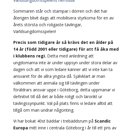
Världsungdomsspelens hemsida
Sommaren står och stampar i dörren och det har
återigen blivit dags att mobilisera styrkorna för en av
årets största och roligaste tävlingar,
Världsungdomsspelen!
Precis som tidigare år så krävs det en ålder på
14 år (född 2001 eller tidigare) för att få åka med
i klubbens regi.
Detta med anledning att
ungdomarna inte är under uppsyn under stora delar av
dagen och att vi som ledare känner att vi inte kan ta
ansvaret för de allra yngsta då. Självklart är man
välkommen att anmäla sig till tävlingen under
föräldrars ansvar uppe i Göteborg, detta uppmanar vi
definitivt till då det är både roligt och lärorikt ur
tävlingssynpunkt. Väl på plats finns vi ledare alltid att
tillgå om man undrar någonting.
Vi har bokat 40st bäddar i trebäddsrum på
Scandic
Europa
mitt inne i centrala Göteborg i år till ett pris av