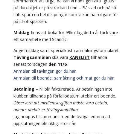
sommarkort att tillgå, då kan vi nämligen åka ”gratis”
på duo-biljetter på sträckan Lund – Båstad och på så
sätt spara en hel del pengar som vi kan ha roligare för
på idrottsplatsen.
Middag
finns att boka för 99kr/dag detta år tack vare
ett samarbete med Scandic.
Ange middag samt specialkost i anmälningsformuläret.
Tävlingsanmälan
ska vara
KANSLIET
tillhanda
senast torsdagen
den 11/6
!
Anmälan till tävlingen gör du här.
Anmälan till boende, samåkning och mat gör du här.
Betalning
– Ni blir fakturerade. Är betalningen inte
klubben tillhanda på förfallodatum uteblir ert boende.
Observera att medlemsavgiften måste vara betald,
annars uteblir er tävlingsanmälan.
Jag hoppas tillsammans med de övriga ledarna att
uppslutningen blir riktigt stor i år!