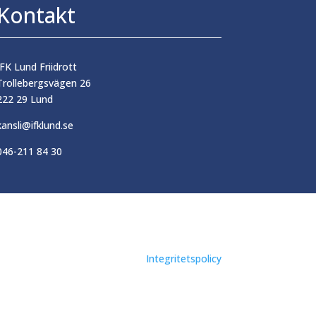
Kontakt
IFK Lund Friidrott
Trollebergsvägen 26
222 29 Lund
kansli@ifklund.se
046-211 84 30
Integritetspolicy