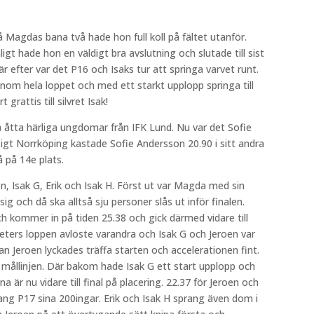
å Magdas bana två hade hon full koll på fältet utanför.
gt hade hon en väldigt bra avslutning och slutade till sist
r efter var det P16 och Isaks tur att springa varvet runt.
enom hela loppet och med ett starkt upplopp springa till
grattis till silvret Isak!
på åtta härliga ungdomar från IFK Lund. Nu var det Sofie
sigt Norrköping kastade Sofie Andersson 20.90 i sitt andra
 på 14e plats.
, Isak G, Erik och Isak H. Först ut var Magda med sin
ig och då ska alltså sju personer slås ut inför finalen.
h kommer in på tiden 25.38 och gick därmed vidare till
eters loppen avlöste varandra och Isak G och Jeroen var
an Jeroen lyckades träffa starten och accelerationen fint.
 mållinjen. Där bakom hade Isak G ett start upplopp och
 är nu vidare till final på placering. 22.37 för Jeroen och
rang P17 sina 200ingar. Erik och Isak H sprang även dom i