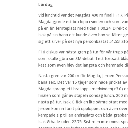
Lördag
Vid lunchtid var det Magdas 400 m final i F17. P
Magda gjorde ett bra lopp i vinden och som vanli
på en fin femteplats med tiden 1:00.24. Direkt dä
Isak på sin bana ett kunde även han se fältet g
sig ett silver på det nya personbästat 51.55! Stort 
F16 diskus var nästa gren på tur för vår trupp 
som skulle göra sin SM-debut. I ett fortsatt blå
kast som även blev det längsta och hamnade då
Nästa gren var 200 m för Magda, Jeroen Persson
bana sex. Det var 15 tjejer som hade prickat av s
Magda sprang ett bra lopp i medvinden(+3.0) oc
finalen som går av stapeln söndag lunch. 200 m
nästa på tur. Isak G fick en lite sämre start med
Jeroen kom in först på upploppet och även över
kämpade sig till en andraplats och båda grabbarna
Isak G hade tiden 22.76. Sist men inte minst sp