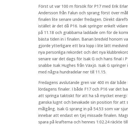
Först ut var 100 m försök för P17 med Erik Erlan
Andersson från Falun och sprang först över målli
finalen lite senare under fredagen. Direkt däre
istället är det då P16. Isak springer enkelt vidar
på 11.18 och grabbarna laddade om för de komma
bästa tiden in i finalen. Banan bredvid honom v
gjorde ytterligare ett bra lopp i lite lätt medvin
nya personliga rekordet och det nya klubbrekordet 
senare var det dags för Isak G och hans final i 
snabbe Isak Hughes från Växjö. Isak G springer i
med några hundradelar ner till 11.15.
Fredagens avslutande gren var 400 m där både Is
lördagens finaler. I både F17 och P16 var det bar
att springa taktiskt för att ha så mycket energi 
ganska lugnt och bevakade sin position för att s
målgång. Isak G sprang in på 54.53 som var sjunde
innebar att endast en tjej missade finalen. Mag
spara på krafterna och hennes 1:02.24 räckte till 