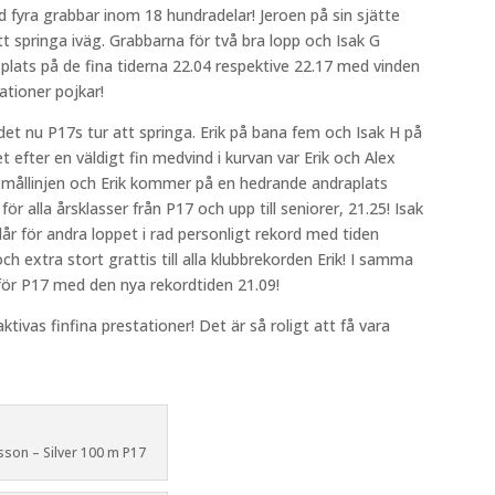
d fyra grabbar inom 18 hundradelar! Jeroen på sin sjätte
t springa iväg. Grabbarna för två bra lopp och Isak G
 plats på de fina tiderna 22.04 respektive 22.17 med vinden
tationer pojkar!
 det nu P17s tur att springa. Erik på bana fem och Isak H på
t efter en väldigt fin medvind i kurvan var Erik och Alex
ver mållinjen och Erik kommer på en hedrande andraplats
r alla årsklasser från P17 och upp till seniorer, 21.25! Isak
 slår för andra loppet i rad personligt rekord med tiden
och extra stort grattis till alla klubbrekorden Erik! I samma
för P17 med den nya rekordtiden 21.09!
aktivas finfina prestationer! Det är så roligt att få vara
dsson – Silver 100 m P17