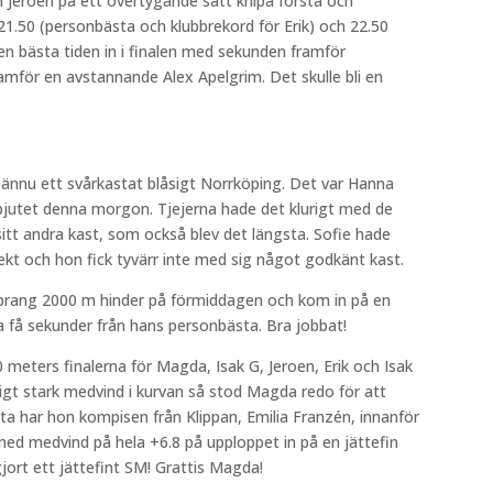
 Jeroen på ett övertygande sätt knipa första och
 21.50 (personbästa och klubbrekord för Erik) och 22.50
alen bästa tiden in i finalen med sekunden framför
mför en avstannande Alex Apelgrim. Det skulle bli en
ännu ett svårkastat blåsigt Norrköping. Det var Hanna
jutet denna morgon. Tjejerna hade det klurigt med de
 sitt andra kast, som också blev det längsta. Sofie hade
rekt och hon fick tyvärr inte med sig något godkänt kast.
prang 2000 m hinder på förmiddagen och kom in på en
a få sekunder från hans personbästa. Bra jobbat!
 meters finalerna för Magda, Isak G, Jeroen, Erik och Isak
igt stark medvind i kurvan så stod Magda redo för att
åtta har hon kompisen från Klippan, Emilia Franzén, innanför
med medvind på hela +6.8 på upploppet in på en jättefin
jort ett jättefint SM! Grattis Magda!