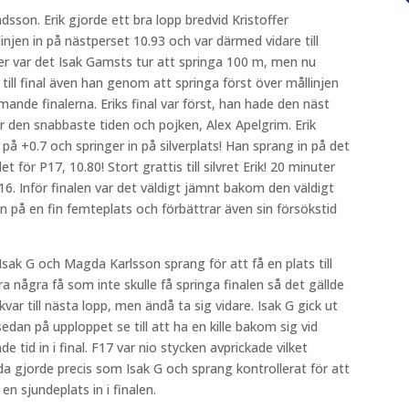
dsson. Erik gjorde ett bra lopp bredvid Kristoffer
njen in på nästperset 10.93 och var därmed vidare till
fter var det Isak Gamsts tur att springa 100 m, men nu
e till final även han genom att springa först över mållinjen
nde finalerna. Eriks final var först, han hade den näst
ar den snabbaste tiden och pojken, Alex Apelgrim. Erik
d på +0.7 och springer in på silverplats! Han sprang in på det
för P17, 10.80! Stort grattis till silvret Erik! 20 minuter
P16. Inför finalen var det väldigt jämnt bakom den väldigt
n på en fin femteplats och förbättrar även sin försökstid
ak G och Magda Karlsson sprang för att få en plats till
a några få som inte skulle få springa finalen så det gällde
kvar till nästa lopp, men ändå ta sig vidare. Isak G gick ut
edan på upploppet se till att ha en kille bakom sig vid
 tid in i final. F17 var nio stycken avprickade vilket
da gjorde precis som Isak G och sprang kontrollerat för att
en sjundeplats in i finalen.