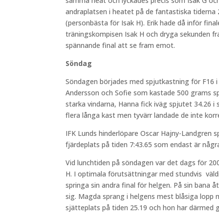
samma heat och lyckades precis som Isak G och
andraplatsen i heatet på de fantastiska tiderna
(personbästa för Isak H). Erik hade då inför fin
träningskompisen Isak H och dryga sekunden fra
spännande final att se fram emot.
Söndag
Söndagen börjades med spjutkastning för F16 i 
Andersson och Sofie som kastade 500 grams sp
starka vindarna, Hanna fick iväg spjutet 34.26 i
flera långa kast men tyvärr landade de inte kor
IFK Lunds hinderlöpare Oscar Hajny-Landgren s
fjärdeplats på tiden 7:43.65 som endast är någr
Vid lunchtiden på söndagen var det dags för 200
H. I optimala förutsättningar med stundvis
väld
springa sin andra final för helgen. På sin bana 
sig. Magda sprang i helgens mest blåsiga lopp 
sjätteplats på tiden 25.19 och hon har därmed g