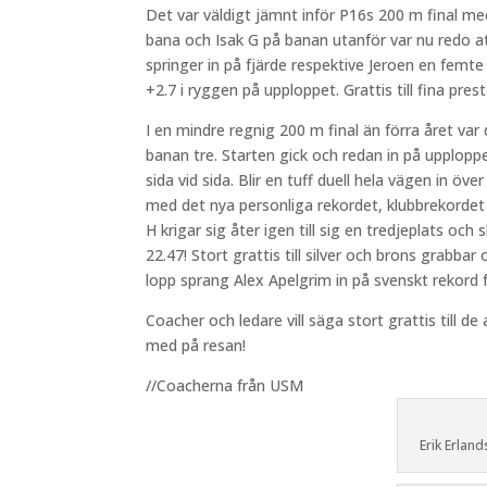
Det var väldigt jämnt inför P16s 200 m final me
bana och Isak G på banan utanför var nu redo at
springer in på fjärde respektive Jeroen en femte
+2.7 i ryggen på upploppet. Grattis till fina pres
I en mindre regnig 200 m final än förra året var
banan tre. Starten gick och redan in på upploppe
sida vid sida. Blir en tuff duell hela vägen in ö
med det nya personliga rekordet, klubbrekordet fö
H krigar sig åter igen till sig en tredjeplats och
22.47! Stort grattis till silver och brons grabbar 
lopp sprang Alex Apelgrim in på svenskt rekord 
Coacher och ledare vill säga stort grattis till de 
med på resan!
//Coacherna från USM
Erik Erlan