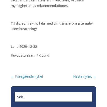
vilket enbart omfattar 1-3 friidrottare, allt efter
myndigheternas rekommendationer.
Till dig som aktiv, tala med din tränare om alternativ
utomhusträning!
Lund 2020-12-22
Huvudstyrelsen IFK Lund
←
Föregående nyhet
Nästa nyhet
→