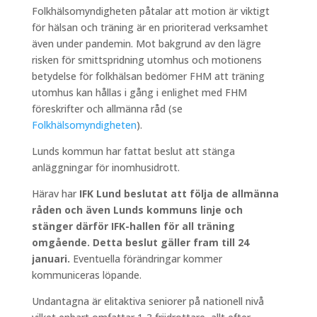
Folkhälsomyndigheten påtalar att motion är viktigt
för hälsan och träning är en prioriterad verksamhet
även under pandemin. Mot bakgrund av den lägre
risken för smittspridning utomhus och motionens
betydelse för folkhälsan bedömer FHM att träning
utomhus kan hållas i gång i enlighet med FHM
föreskrifter och allmänna råd (se
Folkhälsomyndigheten
).
Lunds kommun har fattat beslut att stänga
anläggningar för inomhusidrott.
Härav har
IFK Lund beslutat att följa de allmänna
råden och även Lunds kommuns linje och
stänger därför IFK-hallen för all träning
omgående. Detta beslut gäller fram till 24
januari.
Eventuella förändringar kommer
kommuniceras löpande.
Undantagna är elitaktiva seniorer på nationell nivå