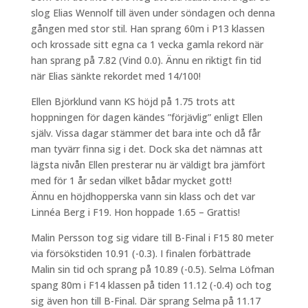
slog Elias Wennolf till även under söndagen och denna
gången med stor stil. Han sprang 60m i P13 klassen
och krossade sitt egna ca 1 vecka gamla rekord när
han sprang på 7.82 (Vind 0.0). Ännu en riktigt fin tid
när Elias sänkte rekordet med 14/100!
Ellen Björklund vann KS höjd på 1.75 trots att
hoppningen för dagen kändes ”förjävlig” enligt Ellen
själv. Vissa dagar stämmer det bara inte och då får
man tyvärr finna sig i det. Dock ska det nämnas att
lägsta nivån Ellen presterar nu är väldigt bra jämfört
med för 1 år sedan vilket bådar mycket gott!
Ännu en höjdhopperska vann sin klass och det var
Linnéa Berg i F19. Hon hoppade 1.65 – Grattis!
Malin Persson tog sig vidare till B-Final i F15 80 meter
via försökstiden 10.91 (-0.3). I finalen förbättrade
Malin sin tid och sprang på 10.89 (-0.5). Selma Löfman
spang 80m i F14 klassen på tiden 11.12 (-0.4) och tog
sig även hon till B-Final. Där sprang Selma på 11.17