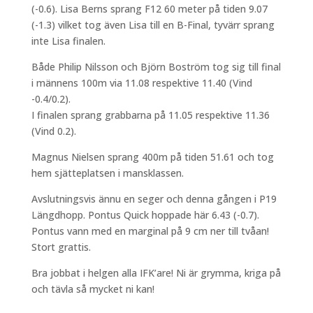
(-0.6). Lisa Berns sprang F12 60 meter på tiden 9.07
(-1.3) vilket tog även Lisa till en B-Final, tyvärr sprang
inte Lisa finalen.
Både Philip Nilsson och Björn Boström tog sig till final
i männens 100m via 11.08 respektive 11.40 (Vind
-0.4/0.2).
I finalen sprang grabbarna på 11.05 respektive 11.36
(Vind 0.2).
Magnus Nielsen sprang 400m på tiden 51.61 och tog
hem sjätteplatsen i mansklassen.
Avslutningsvis ännu en seger och denna gången i P19
Längdhopp. Pontus Quick hoppade här 6.43 (-0.7).
Pontus vann med en marginal på 9 cm ner till tvåan!
Stort grattis.
Bra jobbat i helgen alla IFK’are! Ni är grymma, kriga på
och tävla så mycket ni kan!