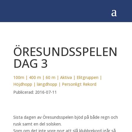
ÖRESUNDSSPELEN
DAG 3
100m
|
400 m
|
60 m
|
Aktiva
|
Elitgruppen
|
Höjdhopp
|
längdhopp
|
Personligt Rekord
Publicerad: 2016-07-11
Sista dagen av Öresundsspelen bjöd på både regn och
rusk samt en del solsken.
Som om det inte vore nog att slå klubbrekord igår så