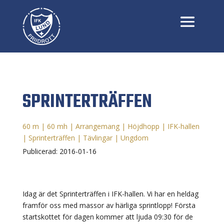
SPRINTERTRÄFFEN
60 m
|
60 mh
|
Arrangemang
|
Höjdhopp
|
IFK-hallen
|
Sprinterträffen
|
Tävlingar
|
Ungdom
Publicerad: 2016-01-16
Idag är det Sprinterträffen i IFK-hallen. Vi har en heldag
framför oss med massor av härliga sprintlopp! Första
startskottet för dagen kommer att ljuda 09:30 för de