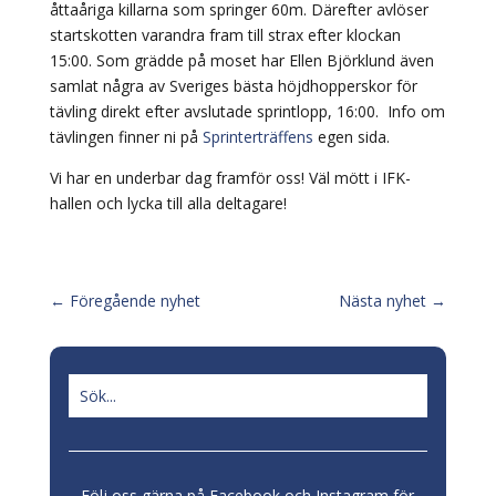
åttaåriga killarna som springer 60m. Därefter avlöser
startskotten varandra fram till strax efter klockan
15:00. Som grädde på moset har Ellen Björklund även
samlat några av Sveriges bästa höjdhopperskor för
tävling direkt efter avslutade sprintlopp, 16:00. Info om
tävlingen finner ni på
Sprinterträffens
egen sida.
Vi har en underbar dag framför oss! Väl mött i IFK-
hallen och lycka till alla deltagare!
←
Föregående nyhet
Nästa nyhet
→
Följ oss gärna på Facebook och Instagram för