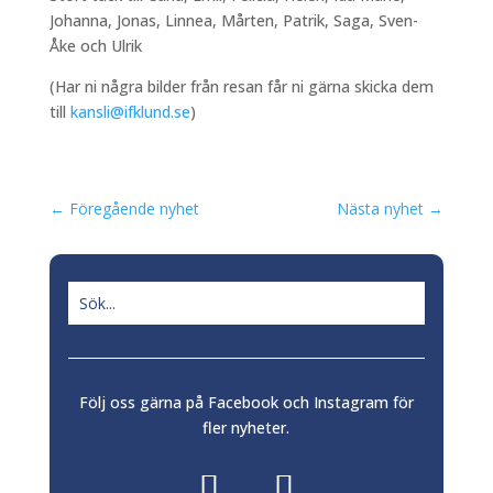
Johanna, Jonas, Linnea, Mårten, Patrik, Saga, Sven-
Åke och Ulrik
(Har ni några bilder från resan får ni gärna skicka dem
till
kansli@ifklund.se
)
←
Föregående nyhet
Nästa nyhet
→
Följ oss gärna på Facebook och Instagram för
fler nyheter.