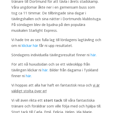
tränare till Dortmund för att tävla i årets stadskamp.
Våra ungdomar åkte ner i en gemensam buss som
tog ca 11 timmar. De tillbringade sina dagar i
tävlingshallen och sina nätter i Dortmunds klubbstuga.
På söndagen blev de bjudna på den populära
musikalen Starlight Express.
Vi hade tre av sex fulla lag till lördagens lagtävling och
om ni
klickar här
får ni upp resultatet.
Söndagens individuella tävlingsresultat finner ni
här.
För att nå huvudsidan och se ett videoklipp från
tävlingen klickar ni
här.
Bilder från dagarna i Tyskland
finner ni
här.
Vi hoppas att alla har haft en fantastisk resa och
vi är
väldigt stolta över er!
Vi vill även rikta ett
stort tack
till våra fantastiska
tränare och föräldrar som ville följa med och hjälpa till.
Stort tack till Carla, Emil, Felicia, Helen, Ida Marie,