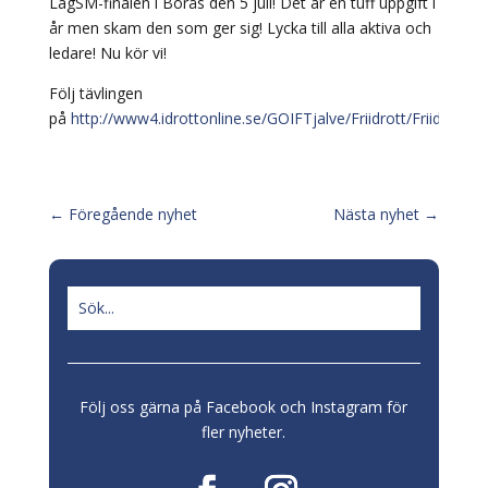
LagSM-finalen i Borås den 5 juli! Det är en tuff uppgift i
år men skam den som ger sig! Lycka till alla aktiva och
ledare! Nu kör vi!
Följ tävlingen
på
http://www4.idrottonline.se/GOIFTjalve/Friidrott/Friidrott/
←
Föregående nyhet
Nästa nyhet
→
Följ oss gärna på Facebook och Instagram för
fler nyheter.