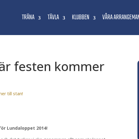
TRÄNA
TÄVLA
KLUBBEN
VÅRA ARRANGEMA
När festen kommer
r till stan!
för Lundaloppet 2014!