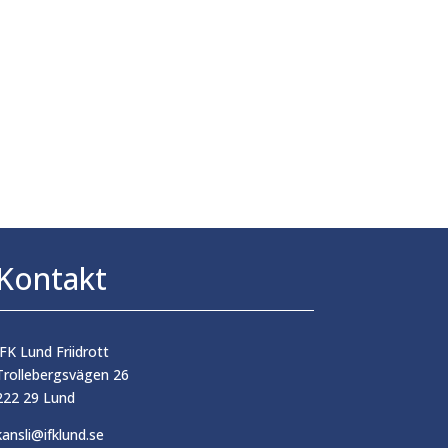
Kontakt
IFK Lund Friidrott
Trollebergsvägen 26
222 29 Lund
kansli@ifklund.se