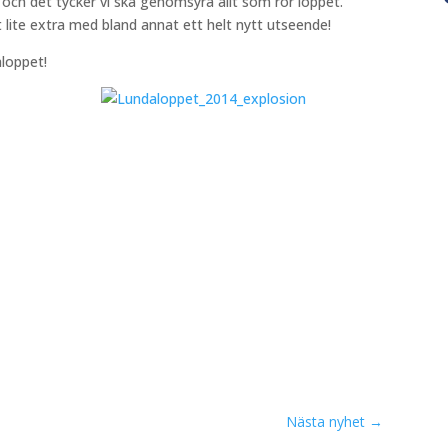
och det tycker vi ska genomsyra allt som rör loppet.
et lite extra med bland annat ett helt nytt utseende!
loppet!
Nästa nyhet
→