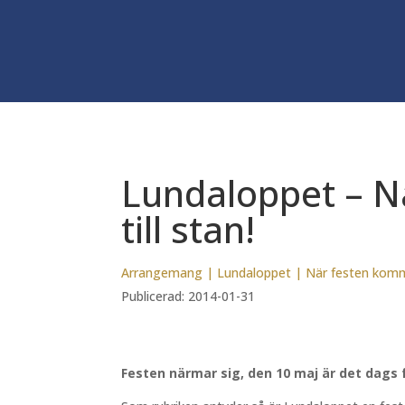
Lundaloppet – 
till stan!
Arrangemang
|
Lundaloppet
|
När festen komme
Publicerad: 2014-01-31
Festen närmar sig, den 10 maj är det dags 