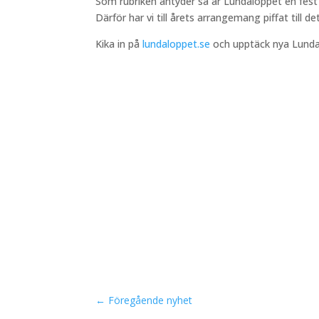
Som rubriken antyder så är Lundaloppet en fest 
Därför har vi till årets arrangemang piffat till d
Kika in på
lundaloppet.se
och upptäck nya Lunda
←
Föregående nyhet