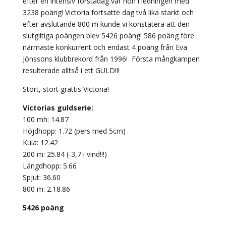
efter en intensiv förstadag var hon i ledningen med
3238 poäng! Victoria fortsatte dag två lika starkt och
efter avslutande 800 m kunde vi konstatera att den
slutgiltiga poängen blev 5426 poäng! 586 poäng före
närmaste konkurrent och endast 4 poäng från Eva
Jönssons klubbrekord från 1996! Första mångkampen
resulterade alltså i ett GULD!!!
Stort, stort grattis Victoria!
Victorias guldserie:
100 mh: 14.87
Höjdhopp: 1.72 (pers med 5cm)
Kula: 12.42
200 m: 25.84 (-3,7 i vind!!!)
Längdhopp: 5.66
Spjut: 36.60
800 m: 2.18.86
5426 poäng