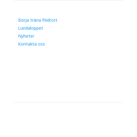
Börja träna friidrott
Lundaloppet
Nyheter
Kontakta oss
Kontakt
IFK Lund Friidrott
Trollebergsvägen 26
222 29 Lund