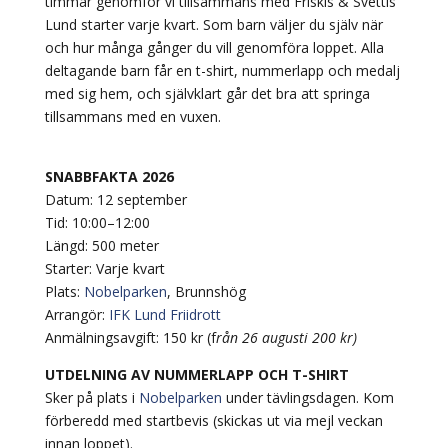
timmar genomför vi tillsammans med Friskis & Svettis
Lund starter varje kvart. Som barn väljer du själv när
och hur många gånger du vill genomföra loppet. Alla
deltagande barn får en t-shirt, nummerlapp och medalj
med sig hem, och självklart går det bra att springa
tillsammans med en vuxen.
SNABBFAKTA 2026
Datum: 12 september
Tid: 10:00–12:00
Längd: 500 meter
Starter: Varje kvart
Plats:
Nobelparken
, Brunnshög
Arrangör:
IFK Lund Friidrott
Anmälningsavgift: 150 kr (f
rån 26 augusti 200 kr)
UTDELNING AV NUMMERLAPP OCH T-SHIRT
Sker på plats i
Nobelparken
under tävlingsdagen. Kom
förberedd med startbevis (skickas ut via mejl veckan
innan loppet).